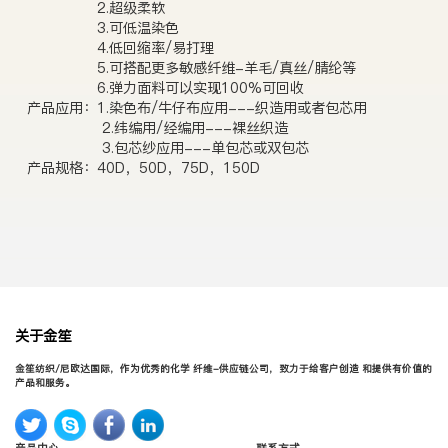
2.超级柔软
3.可低温染色
4.低回缩率/易打理
5.可搭配更多敏感纤维-羊毛/真丝/腈纶等
6.弹力面料可以实现100%可回收
产品应用：1.染色布/牛仔布应用---织造用或者包芯用
2.纬编用/经编用---裸丝织造
3.包芯纱应用---单包芯或双包芯
产品规格：40D，50D，75D，150D
关于金笙
金笙纺织/尼欧达国际，作为优秀的化学 纤维-供应链公司，致力于给客户创造 和提供有价值的
产品和服务。